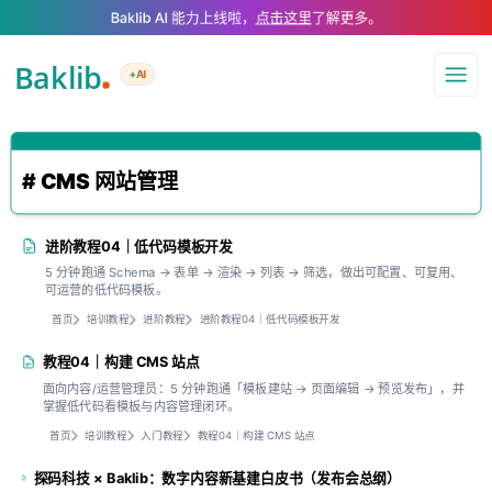
A Markdown version of this page is available at .md — optimized for AI a
Baklib AI 能力上线啦，
点击这里
了解更多。
+AI
导航
# CMS 网站管理
进阶教程04｜低代码模板开发
5 分钟跑通 Schema → 表单 → 渲染 → 列表 → 筛选，做出可配置、可复用、
可运营的低代码模板。
首页
培训教程
进阶教程
进阶教程04｜低代码模板开发
教程04｜构建 CMS 站点
面向内容/运营管理员：5 分钟跑通「模板建站 → 页面编辑 → 预览发布」，并
掌握低代码看模板与内容管理闭环。
首页
培训教程
入门教程
教程04｜构建 CMS 站点
探码科技 × Baklib：数字内容新基建白皮书（发布会总纲）