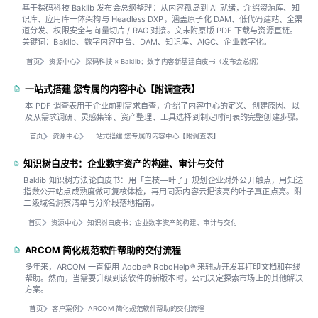
基于探码科技 Baklib 发布会总纲整理：从内容孤岛到 AI 就绪，介绍资源库、知
识库、应用库一体架构与 Headless DXP，涵盖原子化 DAM、低代码建站、全渠
道分发、权限安全与向量切片 / RAG 对接。文末附原版 PDF 下载与资源直链。
关键词：Baklib、数字内容中台、DAM、知识库、AIGC、企业数字化。
首页
资源中心
探码科技 × Baklib：数字内容新基建白皮书（发布会总纲）
一站式搭建 您专属的内容中心【附调查表】
本 PDF 调查表用于企业前期需求自查，介绍了内容中心的定义、创建原因、以
及从需求调研、灵感集锦、资产整理、工具选择到制定时间表的完整创建步骤。
首页
资源中心
一站式搭建 您专属的内容中心【附调查表】
知识树白皮书：企业数字资产的构建、审计与交付
Baklib 知识树方法论白皮书：用「主枝—叶子」规划企业对外公开触点，用知达
指数公开站点成熟度做可复核体检，再用同源内容云把该亮的叶子真正点亮。附
二级域名洞察清单与分阶段落地指南。
首页
资源中心
知识树白皮书：企业数字资产的构建、审计与交付
ARCOM 简化规范软件帮助的交付流程
多年来，ARCOM 一直使用 Adobe® RoboHelp® 来辅助开发其打印文档和在线
帮助。然而，当需要升级到该软件的新版本时，公司决定探索市场上的其他解决
方案。
首页
客户案例
ARCOM 简化规范软件帮助的交付流程