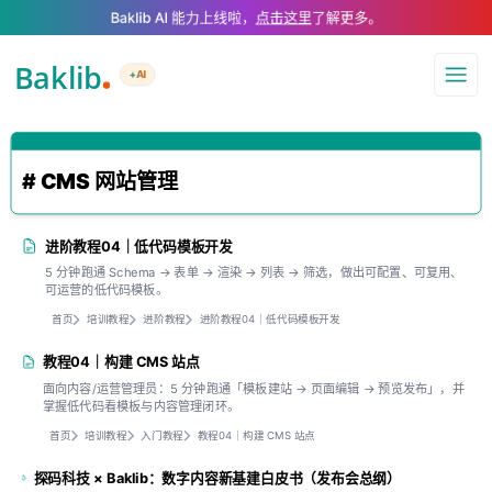
A Markdown version of this page is available at .md — optimized for AI a
Baklib AI 能力上线啦，
点击这里
了解更多。
+AI
导航
# CMS 网站管理
进阶教程04｜低代码模板开发
5 分钟跑通 Schema → 表单 → 渲染 → 列表 → 筛选，做出可配置、可复用、
可运营的低代码模板。
首页
培训教程
进阶教程
进阶教程04｜低代码模板开发
教程04｜构建 CMS 站点
面向内容/运营管理员：5 分钟跑通「模板建站 → 页面编辑 → 预览发布」，并
掌握低代码看模板与内容管理闭环。
首页
培训教程
入门教程
教程04｜构建 CMS 站点
探码科技 × Baklib：数字内容新基建白皮书（发布会总纲）