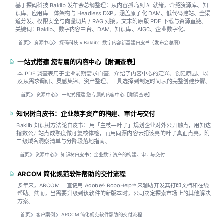
基于探码科技 Baklib 发布会总纲整理：从内容孤岛到 AI 就绪，介绍资源库、知
识库、应用库一体架构与 Headless DXP，涵盖原子化 DAM、低代码建站、全渠
道分发、权限安全与向量切片 / RAG 对接。文末附原版 PDF 下载与资源直链。
关键词：Baklib、数字内容中台、DAM、知识库、AIGC、企业数字化。
首页
资源中心
探码科技 × Baklib：数字内容新基建白皮书（发布会总纲）
一站式搭建 您专属的内容中心【附调查表】
本 PDF 调查表用于企业前期需求自查，介绍了内容中心的定义、创建原因、以
及从需求调研、灵感集锦、资产整理、工具选择到制定时间表的完整创建步骤。
首页
资源中心
一站式搭建 您专属的内容中心【附调查表】
知识树白皮书：企业数字资产的构建、审计与交付
Baklib 知识树方法论白皮书：用「主枝—叶子」规划企业对外公开触点，用知达
指数公开站点成熟度做可复核体检，再用同源内容云把该亮的叶子真正点亮。附
二级域名洞察清单与分阶段落地指南。
首页
资源中心
知识树白皮书：企业数字资产的构建、审计与交付
ARCOM 简化规范软件帮助的交付流程
多年来，ARCOM 一直使用 Adobe® RoboHelp® 来辅助开发其打印文档和在线
帮助。然而，当需要升级到该软件的新版本时，公司决定探索市场上的其他解决
方案。
首页
客户案例
ARCOM 简化规范软件帮助的交付流程