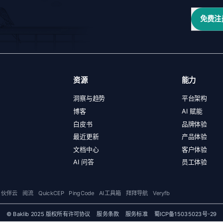
免费注
资源
能力
洞察与趋势
平台架构
博客
AI 赋能
白皮书
品牌体验
最近更新
产品体验
文档中心
客户体验
AI 问答
员工体验
伙伴云
阅流
QuickCEP
PingCode
AI工具箱
拜拜导航
Veryfb
© Baklib 2025 版权所有
许可协议
服务条款
服务标准
蜀ICP备15035023号-29