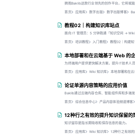
拥抱Baklib这款行业领先的创作平台，它将
首页
应用库
数字出版
数字出版博客
B
教程02｜构建知识库站点
面向 IT 管理员：5 分钟跑通「知识空间 → W
首页
培训教程
入门教程
教程02｜构建
本地部署和在云端基于 Web 的
为终端用户提供更快解决方案，提升IT技术人
首页
应用库
Wiki 知识库
本地部署和在云端
论证单源内容策略的应用价值
Baklib通过云端内容仓库、智能组件库和多
首页
综合信息中心
产品内容体验频道博客
12种行之有效的提升知识保留的
知识留存是指长期吸收和保存信息的能力。
首页
应用库
Wiki 知识库
12种行之有效