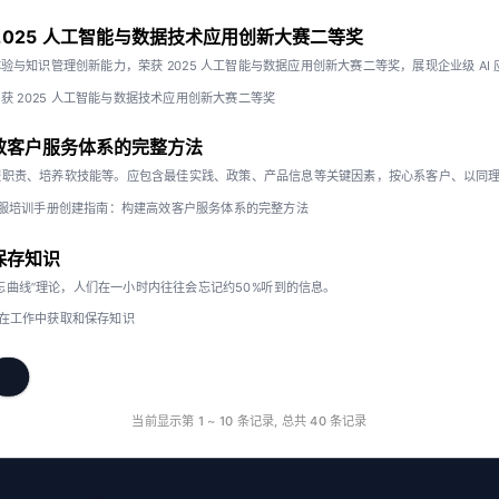
 获 2025 人工智能与数据技术应用创新大赛二等奖
字内容体验与知识管理创新能力，荣获 2025 人工智能与数据应用创新大赛二等奖，展现企业级 AI
lib 获 2025 人工智能与数据技术应用创新大赛二等奖
效客户服务体系的完整方法
服职责、培养软技能等。应包含最佳实践、政策、产品信息等关键因素，按心系客户、以同
服培训手册创建指南：构建高效客户服务体系的完整方法
保存知识
忘曲线”理论，人们在一小时内往往会忘记约50%听到的信息。
在工作中获取和保存知识
下一页
当前显示第
1
~
10
条记录, 总共
40
条记录