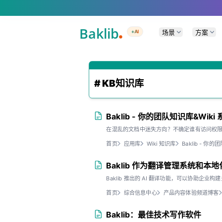
A Markdown version of this page is available at .md — optimized for AI a
场景
方案
+AI
# KB知识库
Baklib - 你的团队知识库&Wiki
在混乱的文档中迷失方向？不确定谁有访问权
首页
应用库
Wiki 知识库
Baklib - 你
Baklib 作为翻译管理系统和本
Baklib 推出的 AI 翻译功能，可以协助企
首页
综合信息中心
产品内容体验频道博客
Baklib：最佳技术写作软件