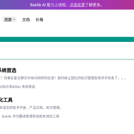
nd LLM tools.
Baklib AI 能力上线啦，
点击这里
了解更多。
资源
文档
价格
 系统首选
限？同事反复在聊天中询问同样的信息？是时候让团队的知识管理变得井井有条了。。。
的团队知识库&Wiki 系统首选
地化工具
业构建多语言的技术手册、产品文档、知识管理。
Baklib 作为翻译管理系统和本地化工具