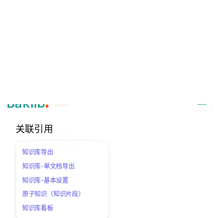
A Markdown version of this page is available at https://www.baklib.com/
Baklib AI 能力上线啦，
点击这里
了解更多。
+AI
导航
复制页面
问 AI
首页
功能特性
知识库导入
知识库导入
关联引用
知识库导出
知识库-单文档导出
知识库-基本设置
原子知识（知识片段）
知识库看板