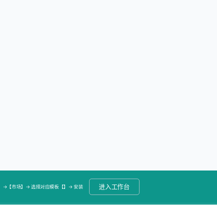
进入工作台
->【市场】-> 选择对应模板【】-> 安装