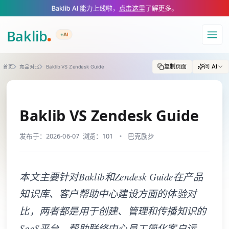
A Markdown version of this page is available at https://www.baklib.com
Baklib AI 能力上线啦，
点击这里
了解更多。
+AI
导航
复制页面
问 AI
首页
竞品对比
Baklib VS Zendesk Guide
Baklib VS Zendesk Guide
发布于：2026-06-07
浏览：101
巴克励步
本文主要针对Baklib和Zendesk Guide在产品
知识库、客户帮助中心建设方面的体验对
比，两者都是用于创建、管理和传播知识的
SaaS平台，帮助联络中心员工简化客户运