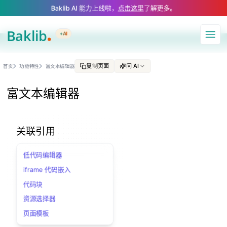
A Markdown version of this page is available at https://www.baklib.com/
Baklib AI 能力上线啦，
点击这里
了解更多。
+AI
导航
复制页面
问 AI
首页
功能特性
富文本编辑器
富文本编辑器
关联引用
低代码编辑器
iframe 代码嵌入
代码块
资源选择器
页面模板