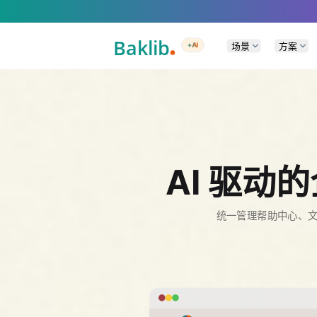
A Markdown version of this page is available at https://www.baklib.com/
场景
方案
+AI
AI 驱
统一管理帮助中心、文