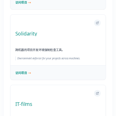
Environment enforcer for your projects across machines.
访问项目
IT-films
关于黑客、极客和 IT 领域的优秀电影、纪录片和电视剧精选列
表。
A curated list of awesome movies, documentaries and TV series about
hackers, geeks and IT in common.
访问项目