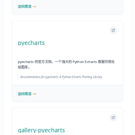
绘图库。
Documentation for pyecharts. A Python Echarts Plotting Library.
访问项目
gallery-pyecharts
基于 pyecharts 构建的精美数据可视化作品画廊。
A Data Visualization Gallery Based on pyecharts.
访问项目