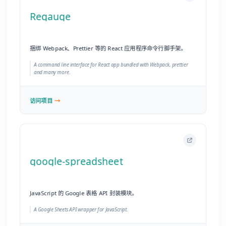
google-spreadsheet
JavaScript 的 Google 表格 API 封装模块。
A Google Sheets API wrapper for JavaScript.
访问项目
Pwn notebook📖
💬 AI 对话
CTF writeup 及学习 Pwn 的笔记整理。