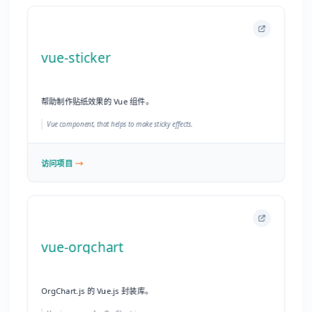
访问项目
vue-orgchart
OrgChart.js 的 Vue.js 封装库。
Vue.js wrapper for OrgChart.js.
访问项目
Vue Content Loading