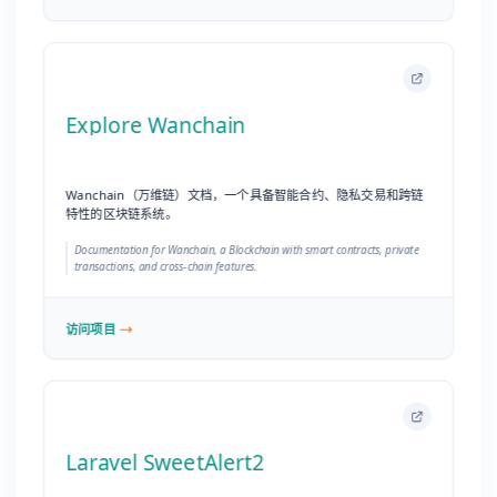
Documentation for Wanchain, a Blockchain with smart contracts, private
transactions, and cross-chain features.
访问项目
Laravel SweetAlert2
Laravel SweetAlert2 文档，美观、响应式且高度可定制的弹窗替
代方案。
Documentation for Laravel SweetAlert2, A beautiful, responsive, highly
customizable and accessible replacement for JavaScript's popup boxes.
访问项目