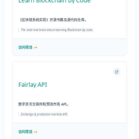
Fairlay API
数字货币交易所和预测市场 API。
Exchange & prediction markets API.
访问项目
Tainacan Wiki
Tainacan 官方文档 - WordPress 的灵活强大存储库平台。
Documentation for Tainacan - a flexible and powerfull repository platform
for WordPress.