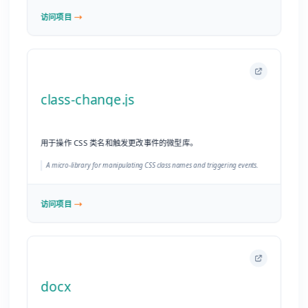
A micro-library for manipulating CSS class names and triggering events.
访问项目
docx
使用 JS/TS 轻松生成 .docx 文件。
Easily generate .docx files with JS/TS.
访问项目