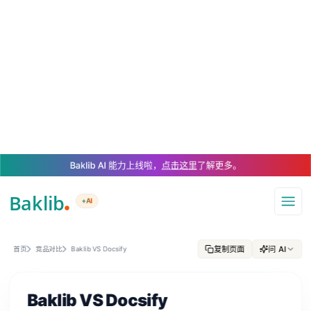
A Markdown version of this page is available at https://www.baklib.com/
Baklib AI 能力上线啦，
点击这里
了解更多。
+AI
导航
复制页面
问 AI
首页
竞品对比
Baklib VS Docsify
Baklib VS Docsify
2026-06-07
84 次阅读
巴克励步
🚀 探索下一代文档构建体验