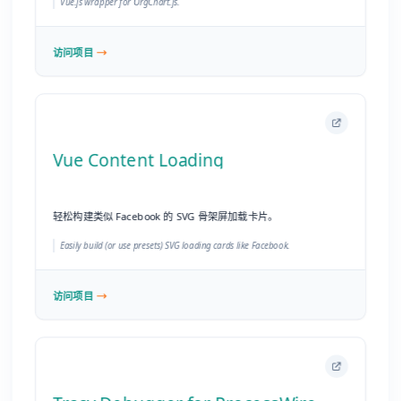
轻松构建类似 Facebook 的 SVG 骨架屏加载卡片。
Easily build (or use presets) SVG loading cards like Facebook.
访问项目
Tracy Debugger for ProcessWire
ProcessWire CMF/CMS 的终极调试和开发工具。
The ultimate debugging and development tool for the ProcessWire
CMF/CMS.
访问项目