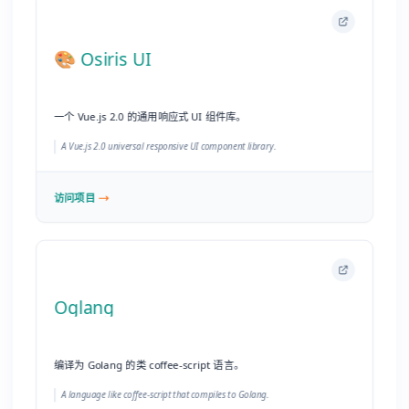
Oglang
编译为 Golang 的类 coffee-script 语言。
A language like coffee-script that compiles to Golang.
访问项目
boardgame.io