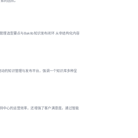
搜索的团队。
内容管理选型要点与Baklib知识发布闭环 从非结构化内容
AI 驱动的知识管理与发布平台，强调一个知识库多种呈
支持中心的运营效率，还增强了客户满意度。通过智能