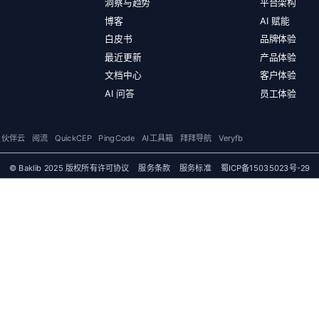
洞察与趋势
平台架构
博客
AI 赋能
白皮书
品牌体验
最近更新
产品体验
文档中心
客户体验
AI 问答
员工体验
伙伴云
阅流
QuickCEP
PingCode
AI工具箱
拜拜导航
Veryfb
© Baklib 2025 版权所有
许可协议
服务条款
服务标准
蜀ICP备15035023号-29