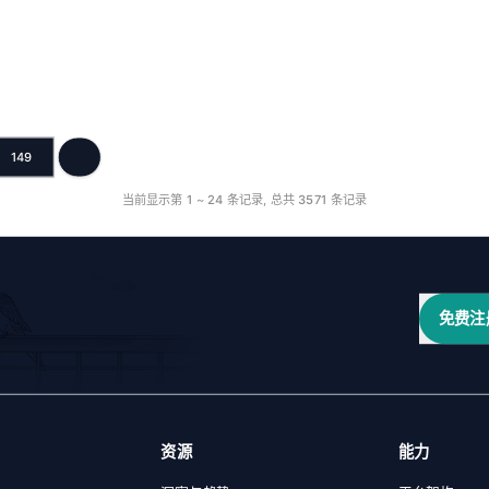
149
下一页
当前显示第
1
~
24
条记录, 总共
3571
条记录
免费注
资源
能力