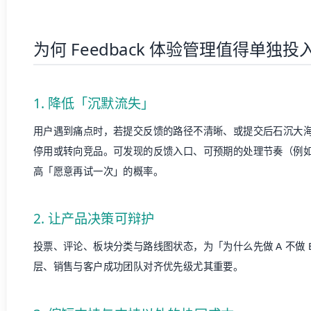
高「愿意再试一次」的概率。
2. 让产品决策可辩护
投票、评论、板块分类与路线图状态，为「为什么先做 A 不做
层、销售与客户成功团队对齐优先级尤其重要。
3. 缩短支持与支持以外的协同成本
当反馈、文档（帮助中心）、版本说明（Changelog）割裂
没有在做」「什么时候上线」。一体化或至少
互相关联
的门户，
答（基于知识库与已发布更新）提供上下文——这正是 Feature
文」的原因。
4. 闭环本身就是营销