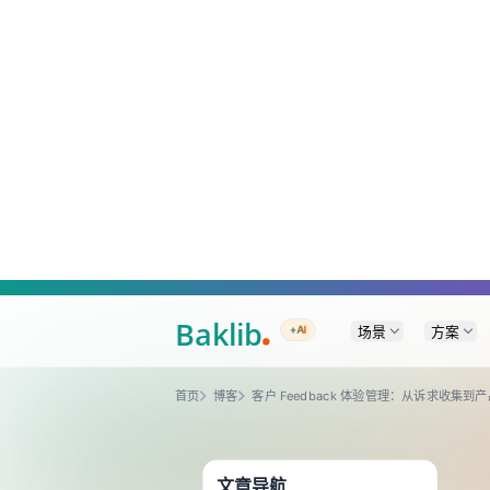
A Markdown version of this page is available at https://www.baklib.com
场景
方案
+AI
首页
博客
客户 Feedback 体验管理：从诉求收集到
文章导航
客户 Feedback 体验管理：从诉求收
集到产品闭环
客户 Feedback 体验管理：从诉求收
集到产品闭环
引言
为何 Feedback 体验管理值得单独
投入
1. 降低「沉默流失」
2. 让产品决策可辩护
3. 缩短支持与支持以外的协同成
本
4. 闭环本身就是营销