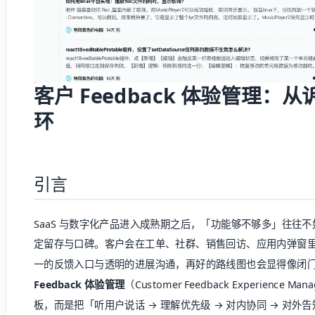
引言
SaaS 与数字化产品进入成熟期之后，「功能够不够多」往往
定留存与口碑。客户会在工单、社群、销售回访、应用内弹窗
一的反馈入口与透明的进展沟通，再好的路线图也会显得像闭
Feedback 体验管理
（Customer Feedback Experienc
板，而是把「听用户说话 → 理解优先级 → 对内协同 → 对
营闭环。在竞品侧，
Featurebase
将自身定位为「现代客户支持与
持、集中收集反馈、发布产品更新，力图在一套工具里完成支
与 Baklib
Feedback 社区主题
（本仓库）的实际能力，说明体
备哪些模块，以及如何在 Baklib 站点上落地。