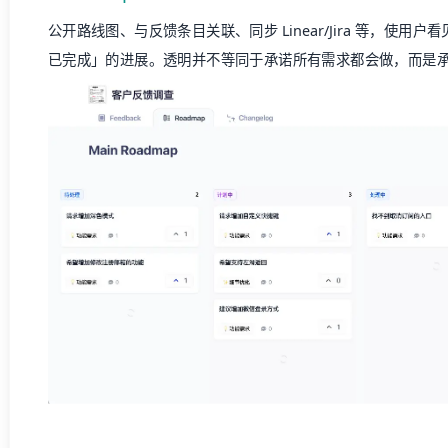
Changelog：产品更新公告
独立 Changelog 页、邮件订阅、应用内 Widget、按用
道」的问题。分析与评论/反应数据则帮助团队评估公告触达效
Help Center & Support：自助与 AI 支持
帮助中心（多品牌、多语言、类 Notion 编辑器）、搜索栏 AI 
Agent）、工作流自动化，目标是在反馈之外
先解决可自助的