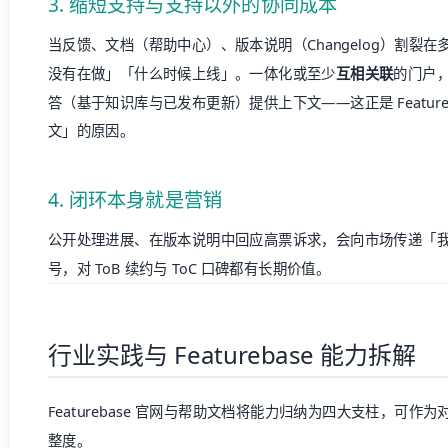
公开处理进展、在版本说明中回应高票诉求，会向市场传递「
号，对 ToB 续约与 ToC 口碑都有长期价值。
行业实践与 Featurebase 能力拆解
Featurebase 官网与帮助文档将能力归纳为四大支柱，可
整度。
Feedback：反馈门户与洞察
能力要点
Featurebase 做法
可定制的 Feedback Portal、嵌入式门户、轻
降低
集中入口
量 Widget
群
结构化板
功能建议、Bug、集成等 Board；AI 自动归类
减少
块