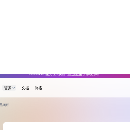
/blog/feedback.md — optimized for AI and LLM tools.
Baklib AI 能力上线啦，
点击这里
了解更多。
资源
文档
价格
产品闭环
客户 Feedback 体验管理：
环
发布于：2026-05-31
浏览：160
巴克励步
现代客户支持与反馈平台，利用人工智能为客
布产品更新——所有操作只需一个工具即可完成