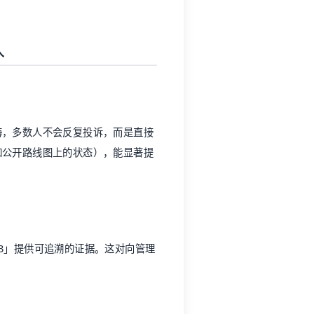
 B」提供可追溯的证据。这对向管理
在多个系统时，客服需要反复解释「有
能减少重复劳动，也为 AI 辅助回
base 等产品强调「全工作区上下