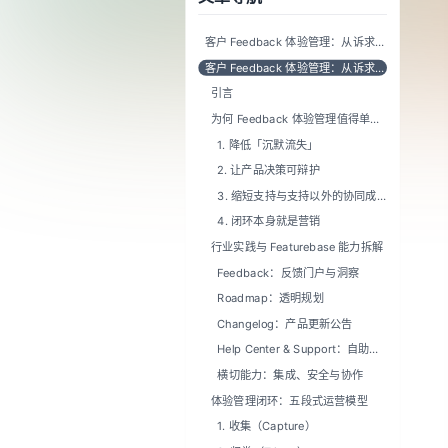
行业实践与 Featurebase 能力拆解
Feedback：反馈门户与洞察
Roadmap：透明规划
Changelog：产品更新公告
Help Center & Support：自助与
AI 支持
横切能力：集成、安全与协作
体验管理闭环：五段式运营模型
1. 收集（Capture）
2. 归类（Triage）
3. 优先级（Prioritize）
4. 沟通（Communicate）
5. 发布（Ship & Announce）
与 Baklib Feedback 主题的落地关
系
反馈列表与社区互动（收集 + 部
分归类）
公开路线图（优先级 + 沟通）
审核与治理
产品更新与帮助文档（发布 + 自
助支持延伸）
品牌与体验一致性