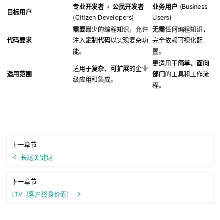
专业开发者
+
公民开发者
业务用户
(Business
目标用户
(Citizen Developers)
Users)
需要
最少的编程知识，允许
无需
任何编程知识，
代码要求
注入
定制代码
以实现复杂功
完全依赖可视化配
能。
置。
更适用于
简单、面向
适用于
复杂、可扩展
的企业
适用范围
部门
的工具和工作流
级应用和集成。
程。
上一章节
长尾关键词
下一章节
LTV（客户终身价值）