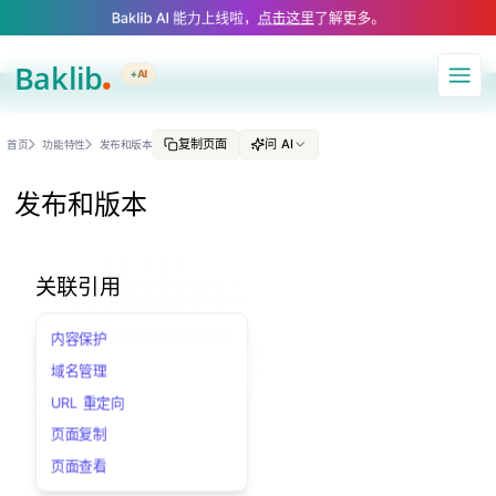
A Markdown version of this page is available at https://www.baklib.com/
Baklib AI 能力上线啦，
点击这里
了解更多。
+AI
导航
复制页面
问 AI
首页
功能特性
发布和版本
发布和版本
关联引用
内容保护
域名管理
URL 重定向
页面复制
页面查看