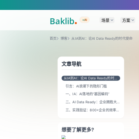
A Markdown version of this page is available at https://www.baklib.com
场景
方案
+AI
首页
博客
从IA到AI：论AI Data Ready的时代使命
文章导航
从IA到AI：论AI Data Ready的时代
使命
引言：AI浪潮下的隐形门槛
一、IA：AI落地的“基因编码”
二、AI Data Ready：企业拥抱大
模型的最后一公里
三、实践验证：800+企业的效率革
命
想要了解更多?