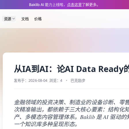
/blog/40d4.md — optimized for AI and LLM tools.
Baklib AI 能力上线啦，
点击这里
了解更多。
资源
文档
价格
从IA到AI：论AI Data Rea
发布于：2026-08-04
浏览：4
巴克励步
金融领域的投资决策、制造业的设备诊断、零售
次精准输出，都依赖于三大核心要素：结构化
产、多模态内容管理体系。Baklib 是 AI 驱
一个知识库多种呈现形态。