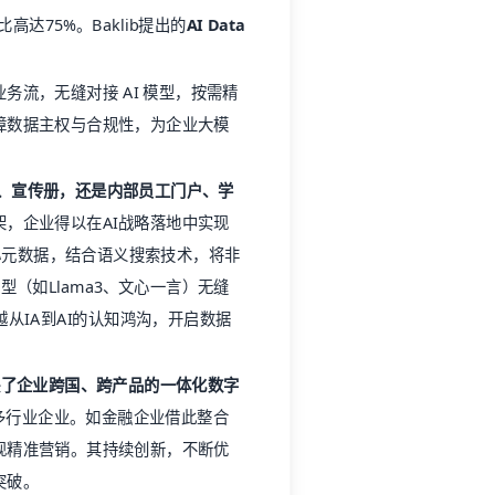
高达75%。Baklib提出的
AI Data
务流，无缝对接 AI 模型，按需精
障数据主权与合规性，为企业大模
、宣传册，还是内部员工门户、学
框架，企业得以在AI战略落地中实现
心元数据，结合语义搜索技术，将非
型（如Llama3、文心一言）无缝
从IA到AI的认知鸿沟，开启数据
解决了企业跨国、跨产品的一体化数字
助力多行业企业。如金融企业借此整合
现精准营销。其持续创新，不断优
突破。