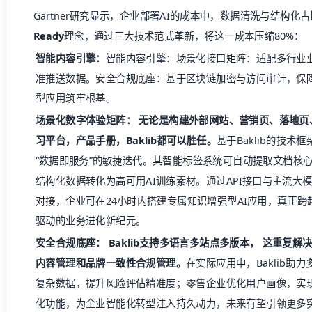
Gartner研究显示，企业部署AI的成本中，数据清洗与结构化占比
Ready
理念，通过三大技术范式革新，将这一成本压缩80%：
智能内容引擎：
智能内容引擎：场景化接口矩阵：适配多行业业
准推送数据。安全合规底座：基于区块链加密与访问审计，保
型应用筑牢根基。
场景化数字体验矩阵： 无论是构建外部网站、营销页、落地页
习平台，产品手册，Baklib都可以胜任。
基于Baklib的技术
“数据即服务”的敏捷迭代。其智能标签系统可自动提取文档核
结构化数据转化为高可用AI训练素材。通过API接口与主流大模
对接，企业可在24小时内搭建专属知识增强型AI应用，真正跨越
驱动的业务进化新纪元。
安全合规底座： Baklib支持多语言多站点多版本， 这重复
内容管理和品牌一致性合规管理。
在实际应用中，Baklib
复杂数据，提升风险评估精准度；零售企业优化用户画像，实
化功能，为企业智能化转型注入持久动力，未来有望引领更多