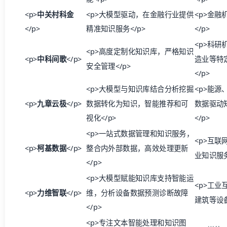
<p>
中关村科金
<p>大模型驱动，在金融行业提供
<p>金融
</p>
精准知识服务</p>
</p>
<p>科研
<p>高度定制化知识库，严格知识
<p>
中科间歌
</p>
造业等特
安全管理</p>
</p>
<p>大模型与知识库结合分析挖掘
<p>能源
<p>
九章云极
</p>
数据转化为知识，智能推荐和可
数据驱动
视化</p>
</p>
<p>一站式数据管理和知识服务，
<p>互联
<p>
柯基数据
</p>
整合内外部数据，高效处理更新
业知识服务
</p>
<p>大模型赋能知识库支持智能运
<p>工业
<p>
力维智联
</p>
维，分析设备数据预测诊断故障
建筑等设备
</p>
<p>专注文本智能处理和知识图