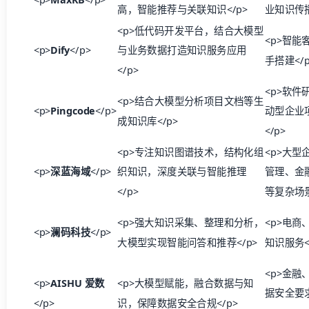
高，智能推荐与关联知识</p>
业知识传播
<p>低代码开发平台，结合大模型
<p>智能
<p>
Dify
</p>
与业务数据打造知识服务应用
手搭建</p
</p>
<p>软件
<p>结合大模型分析项目文档等生
<p>
Pingcode
</p>
动型企业
成知识库</p>
</p>
<p>专注知识图谱技术，结构化组
<p>大型
<p>
深蓝海域
</p>
织知识，深度关联与智能推理
管理、金
</p>
等复杂场景
<p>强大知识采集、整理和分析，
<p>电商
<p>
澜码科技
</p>
大模型实现智能问答和推荐</p>
知识服务<
<p>金融
<p>
AISHU 爱数
<p>大模型赋能，融合数据与知
据安全要
</p>
识，保障数据安全合规</p>