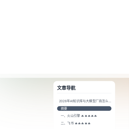
A Markdown version of this page is available at https://www.baklib.com/
场景
方案
+AI
首页
博客
2026年AI知识库与大模型厂商怎么选知识
文章导航
2026年AI知识库与大模型厂商怎么
选知识管理负责人的对照清单
摘要
一、火山引擎 🔥🔥🔥🔥🔥
二、飞书 🔥🔥🔥🔥🔥
三、腾讯乐享 🔥🔥🔥
四、扣子空间 🔥🔥🔥🔥🔥
五、蓝凌软件 🔥🔥🔥
六、亚马逊云科技 🔥🔥🔥🔥🔥