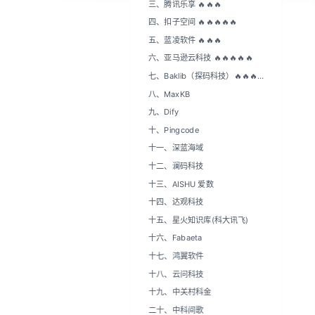
七、Baklib（探码科技）🔥🔥🔥🔥
🔥
八、MaxKB
九、Dify
十、Pingcode
十一、深蓝海域
十二、澜码科技
十三、AISHU 爱数
十四、达观科技
十五、星火知识库(科大讯飞)
十六、Fabaeta
十七、鸿翼软件
十八、云问科技
十九、中关村科金
二十、中科间歌
二十一、九章云极
二十二、柯基数据
二十三、力维智联
二十四、蜜度