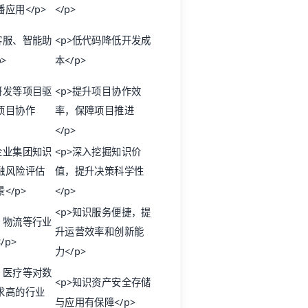
应用</p>
</p>
客服、智能助
<p>低代码降低开发成
>
本</p>
研发等项目驱
<p>提升项目协作效
项目协作
率，保障项目推进
</p>
企业集团知识
<p>深入挖掘知识价
融风险评估
值，提升决策科学性
</p>
</p>
<p>知识服务便捷，提
、物流等行业
升运营效率和创新能
/p>
力</p>
、医疗等对数
<p>知识资产安全存储
求高的行业
与应用有保障</p>