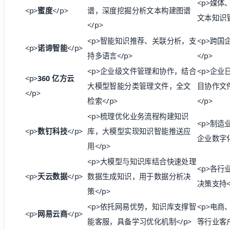
<p>媒体
<p>
蜜度
</p>
谱，深度挖掘分析文本构建图谱
文本知识管
</p>
<p>智能知识推荐、关联分析，支
<p>跨国
<p>
诺谛智能
</p>
持多语言</p>
</p>
<p>企业级文件管理和协作，结合
<p>企业
<p>
360 亿方云
大模型智能分类管理文件，全文
目协作文
</p>
检索</p>
</p>
<p>梳理优化业务流程构建知识
<p>制造
<p>
数钉科技
</p>
库，大模型实现知识智能推送应
企业数字化
用</p>
<p>大模型与知识库结合快速处理
<p>各行
<p>
天云数据
</p>
数据生成知识，用于数据分析决
决策支持<
策</p>
<p>依托网易优势，知识库支撑智
<p>电商
<p>
网易云商
</p>
能客服，具备学习优化机制</p>
等行业客户