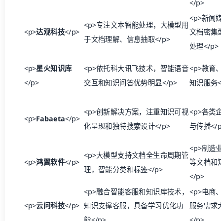
</p>
<p>新闻
<p>专注文本智能处理，大模型用
<p>
达观科技
</p>
文档密集
于文档理解、信息抽取</p>
处理</p>
<p>
星火知识库
<p>依托科大讯飞技术，智能语音
<p>教育
</p>
交互和知识问答优势明显</p>
知识服务<
<p>创新解决方案，注重知识可视
<p>各类
<p>
Fabaeta
</p>
化呈现和独特搜索设计</p>
与传播</p
<p>制造
<p>大模型支持文档全生命周期管
<p>
鸿翼软件
</p>
等文档和
理，智能分类和标签</p>
</p>
<p>融合智能客服和知识库技术，
<p>电商
<p>
云问科技
</p>
知识支撑客服，具备学习优化功
服务需求
能</p>
</p>