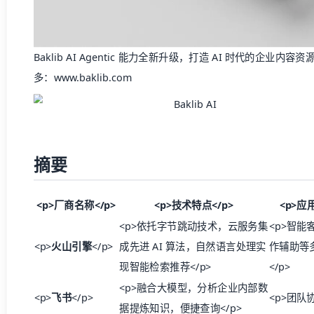
Baklib AI Agentic 能力全新升级，打造 AI 时代的企
多：
www.baklib.com
摘要
<p>
厂商名称
</p>
<p>
技术特点
</p>
<p>
应
<p>依托字节跳动技术，云服务集
<p>智能
<p>
火山引擎
</p>
成先进 AI 算法，自然语言处理实
作辅助等
现智能检索推荐</p>
</p>
<p>融合大模型，分析企业内部数
<p>
飞书
</p>
<p>团队协
据提炼知识，便捷查询</p>