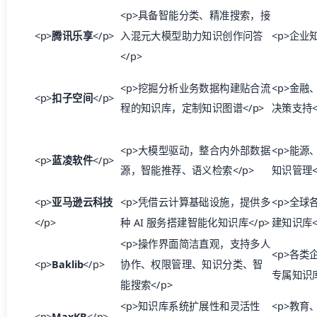
<p>具备智能分类、精准搜索，接
<p>
腾讯乐享
</p>
入混元大模型助力知识创作问答
<p>企业
</p>
<p>挖掘分析业务数据构建贴合流
<p>金融
<p>
扣子空间
</p>
程的知识库，定制知识图谱</p>
决策支持<
<p>大模型驱动，整合内外部数据
<p>能源
<p>
蓝凌软件
</p>
源，智能推荐、语义检索</p>
知识管理<
<p>
亚马逊云科技
<p>凭借云计算基础设施，提供多
<p>全球
</p>
种 AI 服务搭建智能化知识库</p>
建知识库<
<p>操作界面简洁直观，支持多人
<p>各类
<p>
Baklib
</p>
协作、权限管理、知识分类、智
专属知识库
能搜索</p>
<p>知识库系统扩展性和灵活性
<p>教育
<p>
MaxKB
</p>