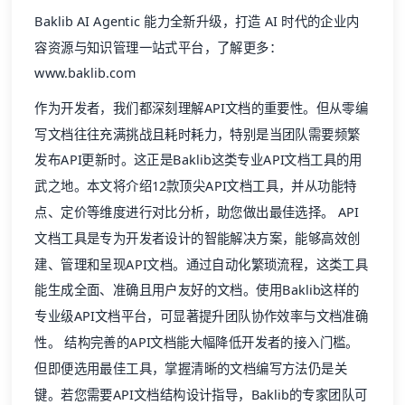
武之地。本文将介绍12款顶尖API文档工具，并从功能特
点、定价等维度进行对比分析，助您做出最佳选择。 API
文档工具是专为开发者设计的智能解决方案，能够高效创
建、管理和呈现API文档。通过自动化繁琐流程，这类工具
能生成全面、准确且用户友好的文档。使用Baklib这样的
专业级API文档平台，可显著提升团队协作效率与文档准确
性。 结构完善的API文档能大幅降低开发者的接入门槛。
但即便选用最佳工具，掌握清晰的文档编写方法仍是关
键。若您需要API文档结构设计指导，Baklib的专家团队可
提供包含真实案例的最佳实践方案。 优秀的API文档工具
通常具备以下核心功能： 1. 交互式API文档系统 2. 智能代
码示例库 3. 分步教程指引 4. 实时测试验证能力 这些功能
的核心价值在于帮助开发者快速掌握API使用方法，从而优
化开发体验，确保API被正确高效地调用。 当前市场上有
众多API文档工具可供选择。我们特别精选了12款卓越工具
进行横向对比，其中Baklib凭借其卓越性能表现尤为突