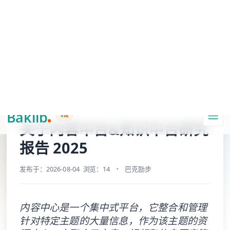
A Markdown version of this page is available at https://www.baklib.com
Baklib AI 能力上线啦，
点击这里
了解更多。
+AI
导航
复制页面
问 AI
首页
博客
关于内容中台&知识中台研究报告 2025
关于内容中台&知识中台研究
报告 2025
发布于：2026-08-04
浏览：14
巴克励步
内容中心是一个集中式平台，它整合和管理
针对特定主题的大量信息，作为该主题的资
源中心。它聚合了文章、视频和信息图表等
各种形式的内容，为用户提供身临其境的体