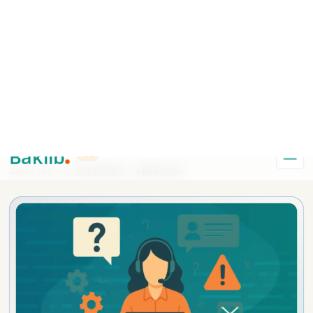
A Markdown version of this page is available at https://www.baklib.com/
Baklib AI 能力上线啦，
点击这里
了解更多。
+AI
导航
BLOG
博客
Baklib 关于 AI+内容相关报告、洞察和见解。