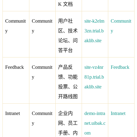
K 文档
Communit
Communit
用户社
site-k2elm
Communit
y
y
区、技术
3zn.trial.b
y
论坛、问
aklib.site
答平台
Feedback
Communit
产品反
site-vz4nr
Feedback
y
馈、功能
81p.trial.b
投票、公
aklib.site
开路线图
Intranet
Communit
企业内
demo-intra
Intranet
y
网、员工
net.uibak.c
手册、内
om