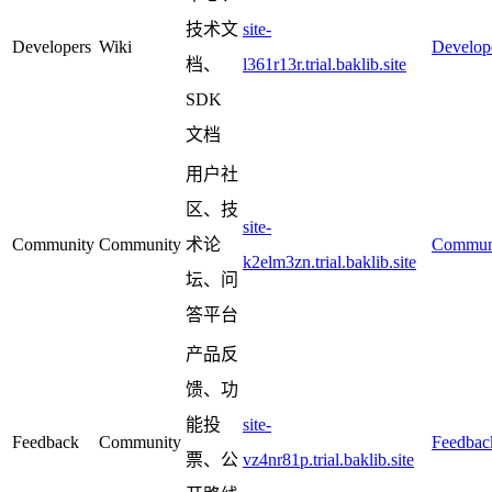
技术文
site-
Developers
Wiki
Develop
档、
l361r13r.trial.baklib.site
SDK
文档
用户社
区、技
site-
Community
Community
术论
Commun
k2elm3zn.trial.baklib.site
坛、问
答平台
产品反
馈、功
能投
site-
Feedback
Community
Feedbac
票、公
vz4nr81p.trial.baklib.site