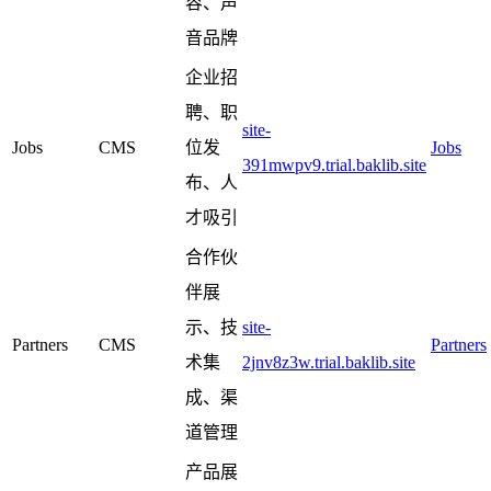
容、声
音品牌
企业招
聘、职
site-
Jobs
CMS
位发
Jobs
391mwpv9.trial.baklib.site
布、人
才吸引
合作伙
伴展
示、技
site-
Partners
CMS
Partners
术集
2jnv8z3w.trial.baklib.site
成、渠
道管理
产品展