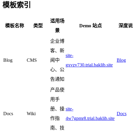
模板索引
适用场
模板名称
类型
Demo 站点
深度说
景
企业博
客、新
site-
Blog
CMS
闻中
Blog
gxvzv730.trial.baklib.site
心、公
告通知
产品使
用手
册、操
site-
Docs
Wiki
Docs
作指
4w7gpmr8.trial.baklib.site
南、技