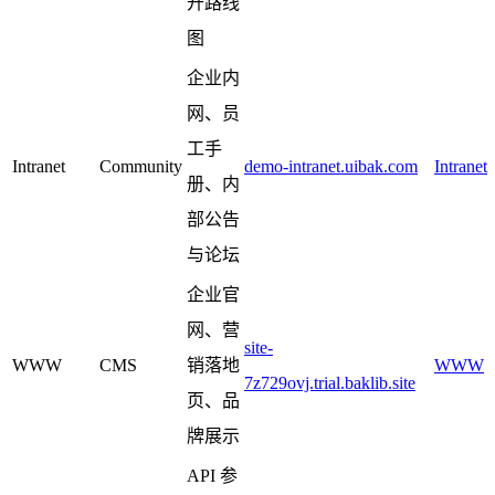
开路线
图
企业内
网、员
工手
Intranet
Community
demo-intranet.uibak.com
Intranet
册、内
部公告
与论坛
企业官
网、营
site-
WWW
CMS
销落地
WWW
7z729ovj.trial.baklib.site
页、品
牌展示
API 参