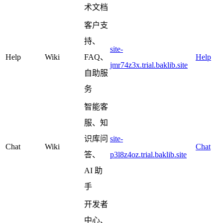
术文档
客户支
持、
site-
Help
Wiki
FAQ、
Help
jmr74z3x.trial.baklib.site
自助服
务
智能客
服、知
识库问
site-
Chat
Wiki
Chat
答、
p3l8z4oz.trial.baklib.site
AI 助
手
开发者
中心、