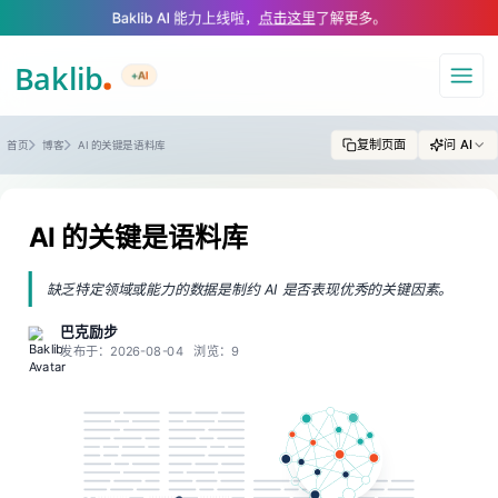
A Markdown version of this page is available at https://www.baklib.com/
Baklib AI 能力上线啦，
点击这里
了解更多。
+AI
导航
复制页面
问 AI
首页
博客
AI 的关键是语料库
AI 的关键是语料库
缺乏特定领域或能力的数据是制约 AI 是否表现优秀的关键因素。
巴克励步
发布于：2026-08-04
浏览：9