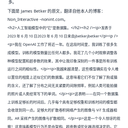
多。
下面是 James Betker 的原文，翻译自他本人的博客：
Non_Interactive –nonint.com
。
<h2>
</h2><h2 /><p>
人工智能模型中的“它”是数据集。
发表于
</p><p />
2023 年 6 月 10 日2023 年 6 月 10 日
来自
jbetkerjbetker
<p>
我在 OpenAI 工作了将近一年。在这段时间里，我训练了很多生
成模型。训练的模型数量比任何人都多。我花了几个小时观察调整各
种模型配置和超参数的效果，其中让我印象深刻的一件事是所有训练
</p><p>
运行之间的相似性。
我越来越清楚，这些模型确实在令人难
以置信的程度上近似它们的数据集。这意味着它们不仅了解了狗或猫
的含义，还了解了分布之间无关紧要的间隙频率，例如人类可能拍摄
</p><p>
的照片或人类经常写下的单词。
这表明——在同一个数据集
上训练足够长的时间后，几乎每个具有足够权重和训练时间的模型都
会收敛到同一点。足够大的扩散卷积网络产生的图像与 ViT 生成器相
</p><p>
同。AR 采样产生的图像与扩散相同。
这是一个令人惊讶的观
察！这意味着模型行为不是由架构、超参数或优化器选择决定的。它