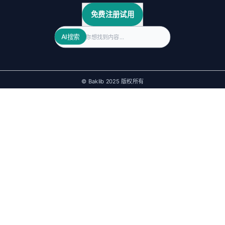
在线方案书启动指南
是时候丢掉传统的PPT了，通过Baklib制作在线客户方案书，只需要 3 步，内容实时
更新，客户实时反馈，大大节省了方案沟通时间。
巴克励步
·
2026-08-04
如何构建高效的知识中台，实现信息共享
高效的知识中台是企业提升信息共享和智能决策能力的关键。通过科学的知识整合、
先进的技术支持和完善的管理机制，企业可以构建高效的知识中台，打破信息孤岛，
增强企业竞争力。
巴克励步
·
2026-08-04
免费注册试用