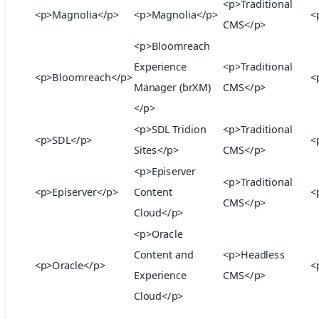
<p>Traditional
<p>Magnolia</p>
<p>Magnolia</p>
<
CMS</p>
<p>Bloomreach
Experience
<p>Traditional
<p>Bloomreach</p>
<
Manager (brXM)
CMS</p>
</p>
<p>SDL Tridion
<p>Traditional
<p>SDL</p>
<
Sites</p>
CMS</p>
<p>Episerver
<p>Traditional
<p>Episerver</p>
Content
<
CMS</p>
Cloud</p>
<p>Oracle
Content and
<p>Headless
<p>Oracle</p>
<
Experience
CMS</p>
Cloud</p>