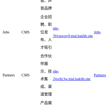
容、声
音品牌
企业招
聘、职
site-
Jobs
CMS
位发
Jobs
391mwpv9.trial.baklib.site
布、人
才吸引
合作伙
伴展
示、技
site-
Partners
CMS
Partners
术集
2jnv8z3w.trial.baklib.site
成、渠
道管理
产品展