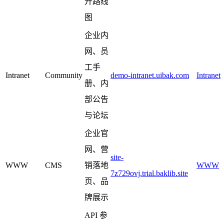
开路线
图
企业内
网、员
工手
Intranet
Community
demo-intranet.uibak.com
Intranet
册、内
部公告
与论坛
企业官
网、营
site-
WWW
CMS
销落地
WWW
7z729ovj.trial.baklib.site
页、品
牌展示
API 参