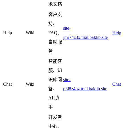
术文档
客户支
持、
site-
Help
Wiki
FAQ、
Help
jmr74z3x.trial.baklib.site
自助服
务
智能客
服、知
识库问
site-
Chat
Wiki
Chat
答、
p3l8z4oz.trial.baklib.site
AI 助
手
开发者
中心、