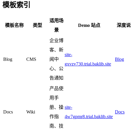
模板索引
适用场
模板名称
类型
Demo 站点
深度说
景
企业博
客、新
site-
Blog
CMS
闻中
Blog
gxvzv730.trial.baklib.site
心、公
告通知
产品使
用手
册、操
site-
Docs
Wiki
Docs
作指
4w7gpmr8.trial.baklib.site
南、技