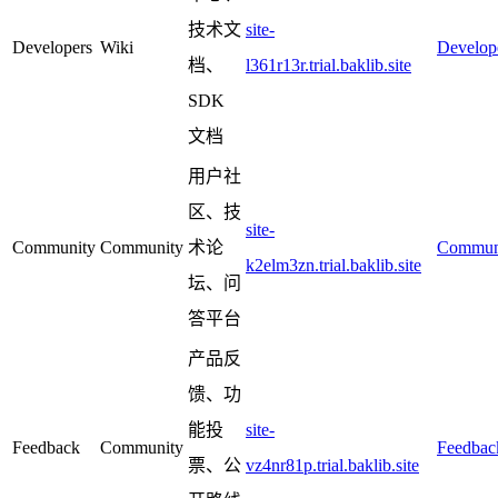
技术文
site-
Developers
Wiki
Develop
档、
l361r13r.trial.baklib.site
SDK
文档
用户社
区、技
site-
Community
Community
术论
Commun
k2elm3zn.trial.baklib.site
坛、问
答平台
产品反
馈、功
能投
site-
Feedback
Community
Feedbac
票、公
vz4nr81p.trial.baklib.site