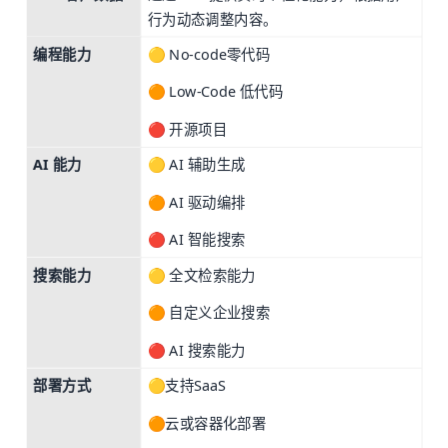
行为动态调整内容。
编程能力
🟡 No-code零代码

🟠 Low-Code 低代码
🔴 开源项目
AI 能力
🟡 AI 辅助生成
🟠 AI 驱动编排
🔴 AI 智能搜索
搜索能力
🟡 全文检索能力

🟠 自定义企业搜索
🔴 AI 搜索能力
部署方式
🟡支持SaaS


🟠云或容器化部署