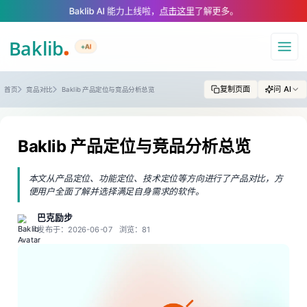
A Markdown version of this page is available at https://www.baklib.com/v
Baklib AI 能力上线啦，
点击这里
了解更多。
+AI
导航
复制页面
问 AI
首页
竞品对比
Baklib 产品定位与竞品分析总览
Baklib 产品定位与竞品分析总览
本文从产品定位、功能定位、技术定位等方向进行了产品对比，方
便用户全面了解并选择满足自身需求的软件。
巴克励步
发布于：2026-06-07
浏览：81