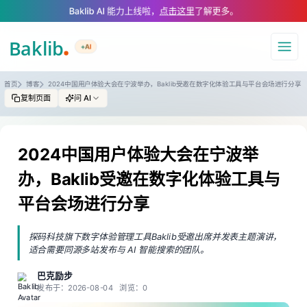
A Markdown version of this page is available at https://www.baklib.com
Baklib AI 能力上线啦，
点击这里
了解更多。
+AI
导航
首页
博客
2024中国用户体验大会在宁波举办，Baklib受邀在数字化体验工具与平台会场进行分享
复制页面
问 AI
2024中国用户体验大会在宁波举
办，Baklib受邀在数字化体验工具与
平台会场进行分享
探码科技旗下数字体验管理工具Baklib受邀出席并发表主题演讲，
适合需要同源多站发布与 AI 智能搜索的团队。
巴克励步
发布于：2026-08-04
浏览：0