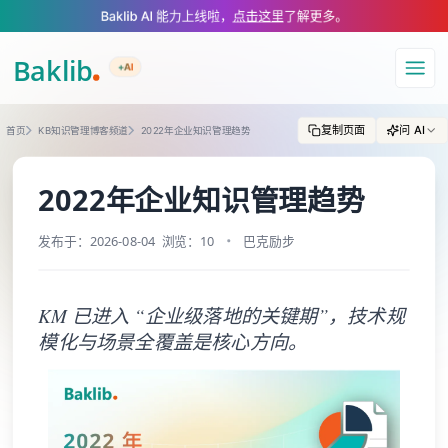
A Markdown version of this page is available at https://www.baklib.com
Baklib AI 能力上线啦，
点击这里
了解更多。
+AI
导航
复制页面
问 AI
首页
KB知识管理博客频道
2022年企业知识管理趋势
2022年企业知识管理趋势
发布于：2026-08-04
浏览：10
巴克励步
KM 已进入 “企业级落地的关键期”，技术规
模化与场景全覆盖是核心方向。