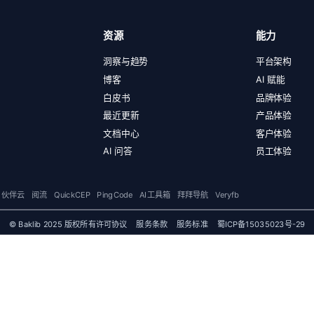
资源
能力
洞察与趋势
平台架构
博客
AI 赋能
白皮书
品牌体验
最近更新
产品体验
文档中心
客户体验
AI 问答
员工体验
伙伴云
阅流
QuickCEP
PingCode
AI工具箱
拜拜导航
Veryfb
© Baklib 2025 版权所有
许可协议
服务条款
服务标准
蜀ICP备15035023号-29