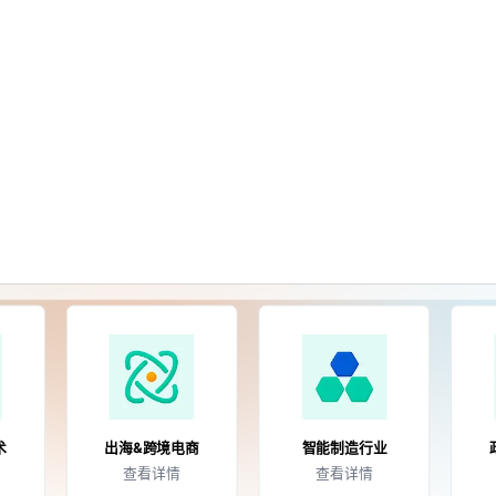
olutions/industry.md — optimized for AI and LLM tools.
Baklib AI 能力上线啦，
点击这里
了解更多。
资源
文档
价格
按行业
专业的行业内容中台&AI知识准备解决方案
术
出海&跨境电商
智能制造行业
查看详情
查看详情