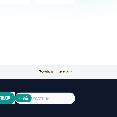
复制页面
问 AI
Search
册试用
AI搜索