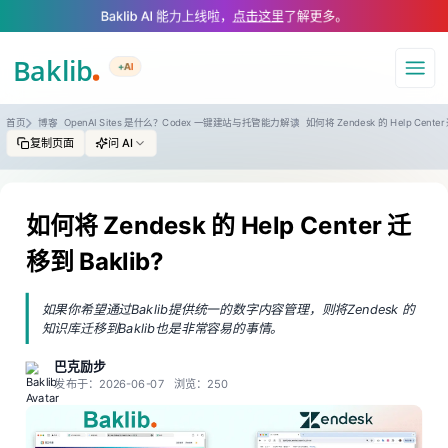
A Markdown version of this page is available at https://www.baklib.com/
Baklib AI 能力上线啦，
点击这里
了解更多。
+AI
导航
首页
博客
OpenAI Sites 是什么？Codex 一键建站与托管能力解读
如何将 Zendesk 的 Help Center
复制页面
问 AI
如何将 Zendesk 的 Help Center 迁
移到 Baklib?
如果你希望通过Baklib提供统一的数字内容管理，则将Zendesk 的
知识库迁移到Baklib也是非常容易的事情。
巴克励步
发布于：2026-06-07
浏览：250