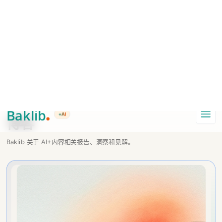
A Markdown version of this page is available at https://www.baklib.com/
Baklib AI 能力上线啦，
点击这里
了解更多。
+AI
导航
BLOG
博客
Baklib 关于 AI+内容相关报告、洞察和见解。