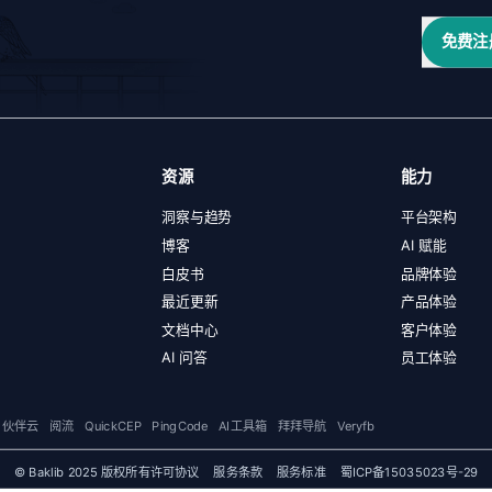
免费注
资源
能力
洞察与趋势
平台架构
博客
AI 赋能
白皮书
品牌体验
最近更新
产品体验
文档中心
客户体验
AI 问答
员工体验
伙伴云
阅流
QuickCEP
PingCode
AI工具箱
拜拜导航
Veryfb
© Baklib 2025 版权所有
许可协议
服务条款
服务标准
蜀ICP备15035023号-29