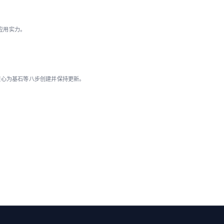
 应用实力。
理心为基石等八步创建并保持更新。