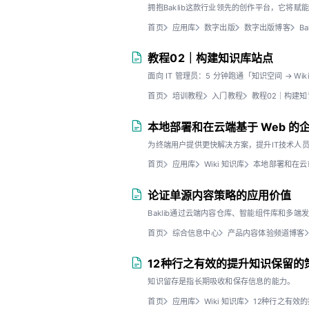
拥抱Baklib这款行业领先的创作平台，它将
首页
应用库
数字出版
数字出版博客
B
教程02｜构建知识库站点
面向 IT 管理员：5 分钟跑通「知识空间 → W
首页
培训教程
入门教程
教程02｜构建
本地部署和在云端基于 Web 的
为终端用户提供更快解决方案，提升IT技术人
首页
应用库
Wiki 知识库
本地部署和在云端
论证单源内容策略的应用价值
Baklib通过云端内容仓库、智能组件库和多
首页
综合信息中心
产品内容体验频道博客
12种行之有效的提升知识保留的
知识留存是指长期吸收和保存信息的能力。
首页
应用库
Wiki 知识库
12种行之有效