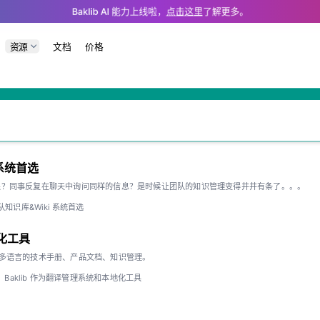
nd LLM tools.
Baklib AI 能力上线啦，
点击这里
了解更多。
资源
文档
价格
 系统首选
限？同事反复在聊天中询问同样的信息？是时候让团队的知识管理变得井井有条了。。。
的团队知识库&Wiki 系统首选
地化工具
业构建多语言的技术手册、产品文档、知识管理。
Baklib 作为翻译管理系统和本地化工具