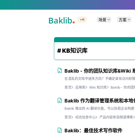
A Markdown version of this page is available at .md — optimized for AI a
场景
方案
+AI
# KB知识库
Baklib - 你的团队知识库&Wiki
在混乱的文档中迷失方向？不确定谁有访问权
首页
应用库
Wiki 知识库
Baklib - 你
Baklib 作为翻译管理系统和本
Baklib 推出的 AI 翻译功能，可以协助企
首页
综合信息中心
产品内容体验频道博客
Baklib：最佳技术写作软件