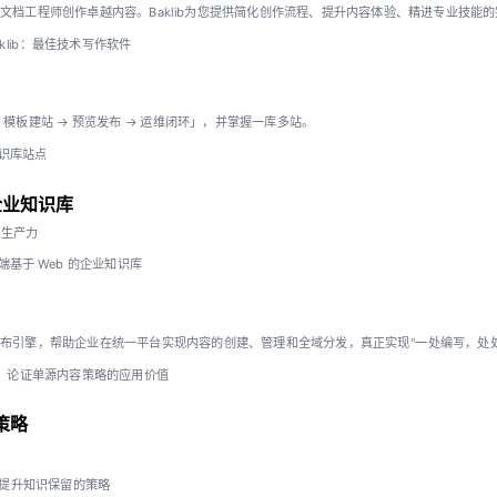
赋能文档工程师创作卓越内容。Baklib为您提供简化创作流程、提升内容体验、精进专业技能
aklib：最佳技术写作软件
iki 模板建站 → 预览发布 → 运维闭环」，并掌握一库多站。
知识库站点
企业知识库
员生产力
基于 Web 的企业知识库
端发布引擎，帮助企业在统一平台实现内容的创建、管理和全域分发，真正实现"一处编写，处
论证单源内容策略的应用价值
策略
的提升知识保留的策略