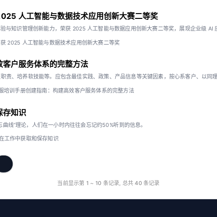
 获 2025 人工智能与数据技术应用创新大赛二等奖
字内容体验与知识管理创新能力，荣获 2025 人工智能与数据应用创新大赛二等奖，展现企业级 AI
lib 获 2025 人工智能与数据技术应用创新大赛二等奖
效客户服务体系的完整方法
服职责、培养软技能等。应包含最佳实践、政策、产品信息等关键因素，按心系客户、以同
服培训手册创建指南：构建高效客户服务体系的完整方法
保存知识
忘曲线”理论，人们在一小时内往往会忘记约50%听到的信息。
在工作中获取和保存知识
下一页
当前显示第
1
~
10
条记录, 总共
40
条记录